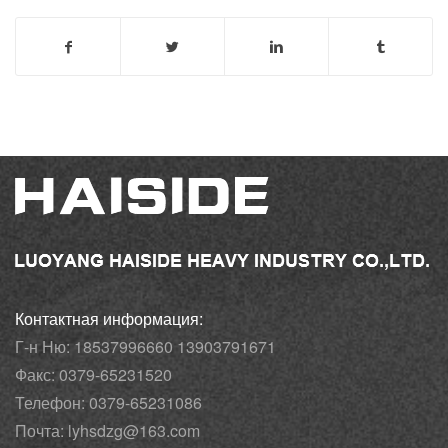
Контактная информация:
Г-н Ню: 18537996660 13903791671
Факс: 0379-65231520
Телефон: 0379-65231086
Почта: lyhsdzg@163.com