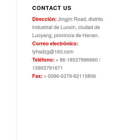
CONTACT US
Dirección:
Jingjin Road, distrito
industrial de Luoxin, ciudad de
Luoyang, provincia de Henan.
Correo electrónico:
lyhsdzg@163.com
Teléfono:
+ 86-18537996660 /
13903791671
Fax:
+ 0086-0379-62115806