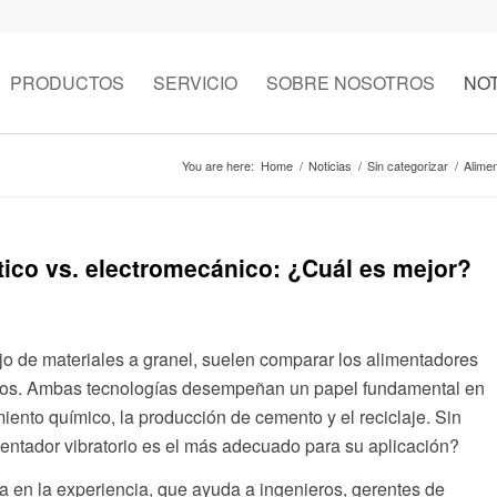
PRODUCTOS
SERVICIO
SOBRE NOSOTROS
NOT
You are here:
Home
/
Noticias
/
Sin categorizar
/
Alimen
tico vs. electromecánico: ¿Cuál es mejor?
 de materiales a granel, suelen comparar los alimentadores
nicos. Ambas tecnologías desempeñan un papel fundamental en
miento químico, la producción de cemento y el reciclaje. Sin
mentador vibratorio es el más adecuado para su aplicación?
a en la experiencia, que ayuda a ingenieros, gerentes de