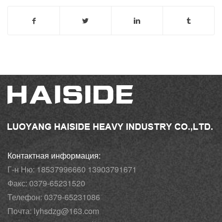
Контактная информация:
Г-н Ню: 18537996660 13903791671
Факс: 0379-65231520
Телефон: 0379-65231086
Почта: lyhsdzg@163.com