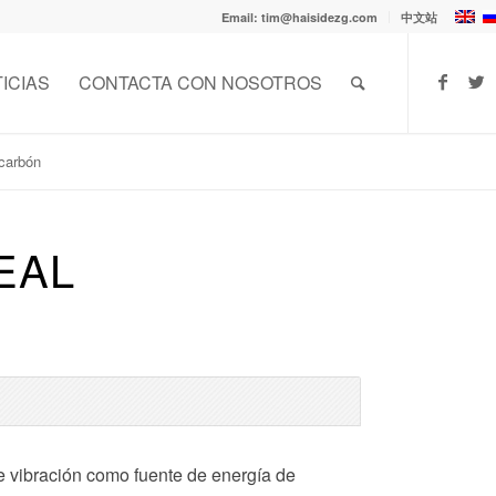
Email: tim@haisidezg.com
中文站
ICIAS
CONTACTA CON NOSOTROS
 carbón
EAL
r de vibración como fuente de energía de