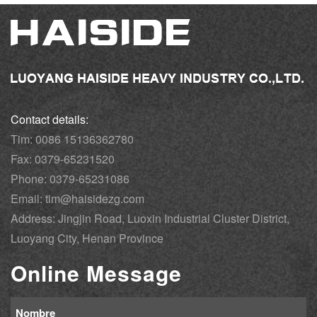
Contact details:
Tim: 0086 15136362780
Fax: 0379-65231520
Phone: 0379-65231086
Email: tim@haisidezg.com
Address: Jingjin Road, Luoxin Industrial Cluster District,
Luoyang City, Henan Province
Online Message